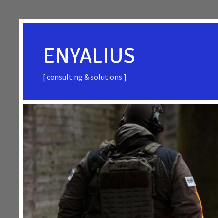
Skip
to
content
ENYALIUS
[ consulting & solutions ]